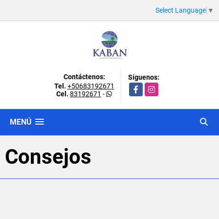
Select Language
▼
Contáctenos:
Síguenos:
Tel.
+50683192671
Facebook
Instagram
Cel.
83192671
-
MENÚ
Consejos