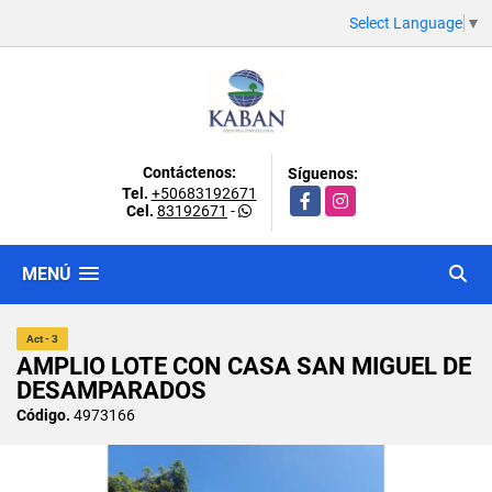
Select Language
▼
Contáctenos:
Síguenos:
Tel.
+50683192671
Facebook
Instagram
Cel.
83192671
-
MENÚ
Act - 3
AMPLIO LOTE CON CASA SAN MIGUEL DE
DESAMPARADOS
Código.
4973166