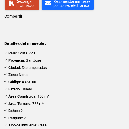
Descargar
Recomendar inmueble
información
por correo electrónico
Compartir
Detalles del inmueble :
País:
Costa Rica
Provincia:
San José
Ciudad:
Desamparados
Zona:
Norte
Código:
4973166
Estado:
Usado
Área Construida:
150 m²
Área Terreno:
722 m²
Baños:
2
Parqueo:
3
Tipo de inmueble:
Casa