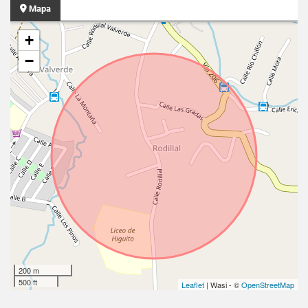
Mapa
+
−
200 m
500 ft
Leaflet
| Wasi - ©
OpenStreetMap