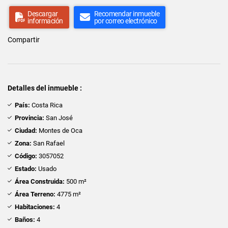
Descargar
Recomendar inmueble
información
por correo electrónico
Compartir
Detalles del inmueble :
País:
Costa Rica
Provincia:
San José
Ciudad:
Montes de Oca
Zona:
San Rafael
Código:
3057052
Estado:
Usado
Área Construida:
500 m²
Área Terreno:
4775 m²
Habitaciones:
4
Baños:
4