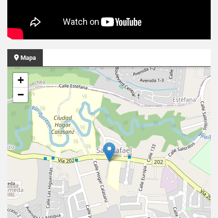
Mapa
+
−