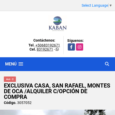
Select Language
▼
Contáctenos:
Síguenos:
Tel.
+50683192671
Facebook
Instagram
Cel.
83192671
-
MENÚ
Act - 2
EXCLUSIVA CASA, SAN RAFAEL, MONTES
DE OCA /ALQUILER C/OPCIÓN DE
COMPRA
Código.
3057052