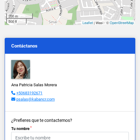
200 m
500 ft
Leaflet
| Wasi - ©
OpenStreetMap
Contáctanos
Ana Patricia Salas Morera
+50683192671
psalas@kabancr.com
¿Prefieres que te contactemos?
*
Tu nombre