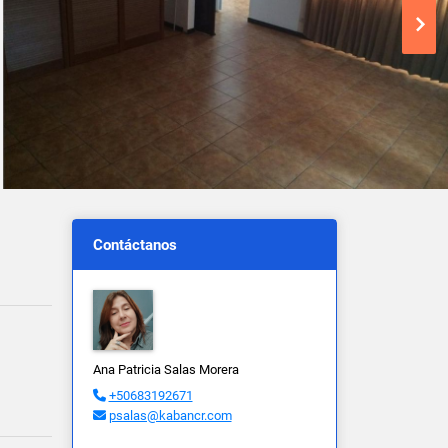
Contáctanos
Ana Patricia Salas Morera
+50683192671
psalas@kabancr.com