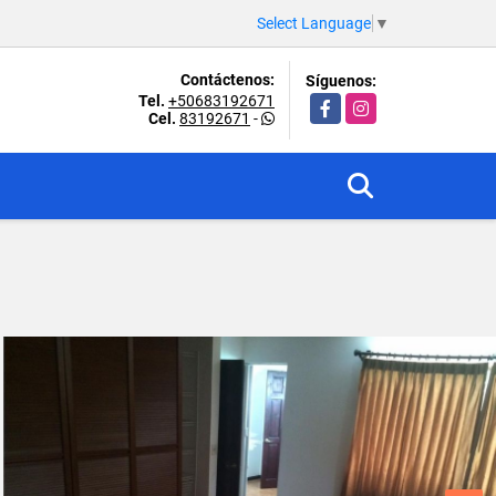
Select Language
▼
Contáctenos:
Síguenos:
Tel.
+50683192671
Facebook
Instagram
Cel.
83192671
-