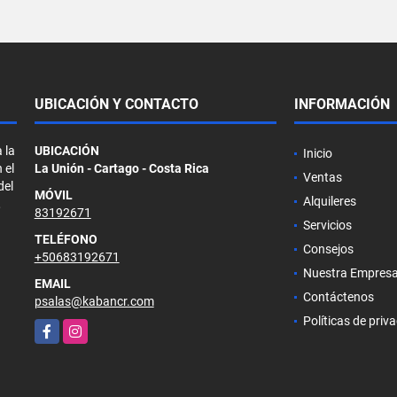
UBICACIÓN Y CONTACTO
INFORMACIÓN
 la
UBICACIÓN
Inicio
 el
La Unión - Cartago - Costa Rica
Ventas
del
MÓVIL
Alquileres
,
83192671
Servicios
TELÉFONO
Consejos
+50683192671
Nuestra Empres
EMAIL
Contáctenos
psalas@kabancr.com
Políticas de priv
Facebook
Instagram