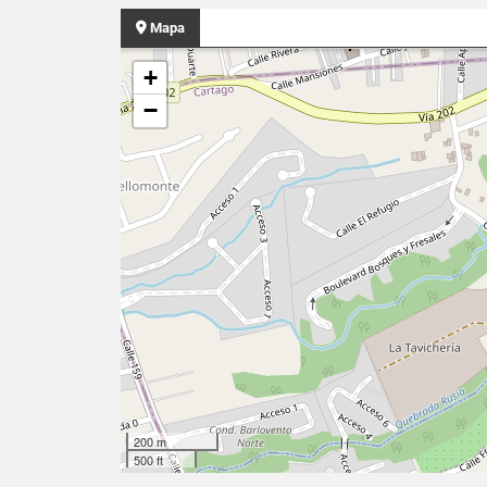
Mapa
+
−
200 m
500 ft