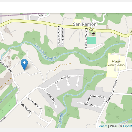
Leaflet
| Wasi - ©
OpenS