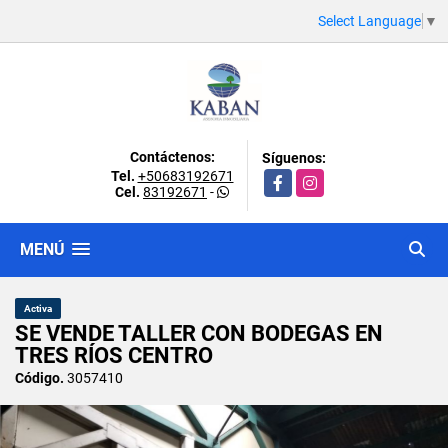
Select Language
▼
Contáctenos:
Síguenos:
Tel.
+50683192671
Facebook
Instagram
Cel.
83192671
-
MENÚ
Activa
SE VENDE TALLER CON BODEGAS EN
TRES RÍOS CENTRO
Código.
3057410