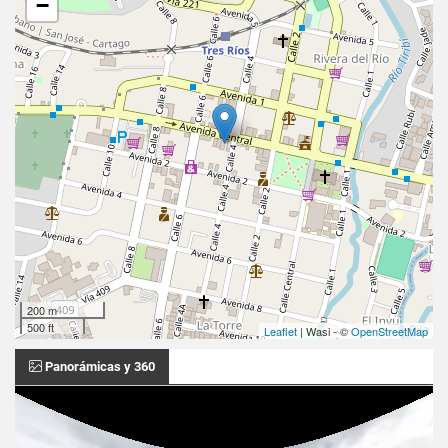
−
200 m
500 ft
Leaflet
| Wasi - ©
OpenStreetMap
Panorámicas y 360