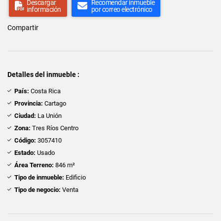
Descargar
Recomendar inmueble
información
por correo electrónico
Compartir
Detalles del inmueble :
País:
Costa Rica
Provincia:
Cartago
Ciudad:
La Unión
Zona:
Tres Ríos Centro
Código:
3057410
Estado:
Usado
Área Terreno:
846 m²
Tipo de inmueble:
Edificio
Tipo de negocio:
Venta