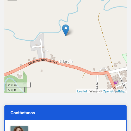
200 m
500 ft
Leaflet
| Wasi - ©
OpenStreetMap
Contáctanos