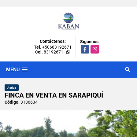
Contáctenos:
Síguenos:
Tel.
+50683192671
Facebook
Instagram
Cel.
83192671
-
MENÚ
Activa
FINCA EN VENTA EN SARAPIQUÍ
Código.
3136634