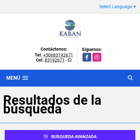
Select Language
▼
Contáctenos:
Síguenos:
Tel.
+50683192671
Facebook
Instagram
Cel.
83192671
-
MENÚ
Resultados de la
búsqueda
BUSQUEDA AVANZADA