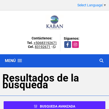
Select Language
▼
Contáctenos:
Síguenos:
Tel.
+50683192671
Facebook
Instagram
Cel.
83192671
-
MENÚ
Resultados de la
búsqueda
BUSQUEDA AVANZADA