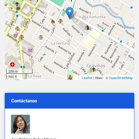
200 m
500 ft
Leaflet
| Wasi - ©
OpenStreetMap
Contáctanos