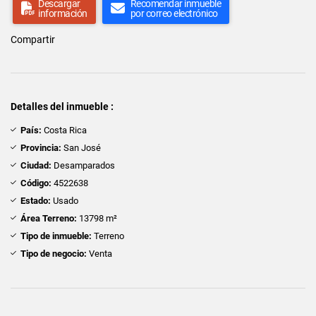
Descargar
Recomendar inmueble
información
por correo electrónico
Compartir
Detalles del inmueble :
País:
Costa Rica
Provincia:
San José
Ciudad:
Desamparados
Código:
4522638
Estado:
Usado
Área Terreno:
13798 m²
Tipo de inmueble:
Terreno
Tipo de negocio:
Venta