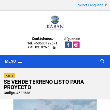
Select Language
▼
Contáctenos:
Síguenos:
Tel.
+50683192671
Facebook
Instagram
Cel.
83192671
-
MENÚ
Act - 3
SE VENDE TERRENO LISTO PARA
PROYECTO
Código.
4522638