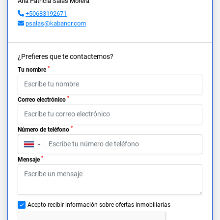
Ana Patricia Salas Morera
+50683192671
psalas@kabancr.com
¿Prefieres que te contactemos?
*
Tu nombre
*
Correo electrónico
*
Número de teléfono
▼
*
Mensaje
Acepto recibir información sobre ofertas inmobiliarias